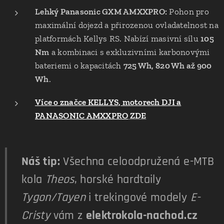
Lehký Panasonic GXM AMXXPRO:
Pohon pro
maximální dojezd a přirozenou ovladatelnost na
platformách Kellys RS. Nabízí masivní sílu
105
Nm
a kombinaci s exkluzivními karbonovými
bateriemi o kapacitách
725 Wh, 820 Wh až 900
Wh
.
Více o značce KELLYS, motorech DJI a
PANASONIC AMXXPRO
ZDE
Náš tip:
Všechna celoodpružená e-MTB
kola
Theos
, horské hardtaily
Tygon/Tayen
i trekingové modely
E-
Cristy
vám z
elektrokola-nachod.cz