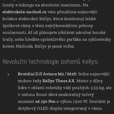
limity e-bikingu na absolutní maximum. Na
elektrokola-nachod.cz
vám přinášíme nejnovější
kolekce elektrokol Kellys, která kombinují lehké
špičkové rámy s těmi nejvýkonnějšími pohony
současnosti. Ať už plánujete zdolávat náročné horské
traily, nebo hledáte spolehlivého parťáka na cyklostezky
kolem Náchoda, Kellys je jasná volba.
Revoluční technologie pohonů Kellys:
Brutální DJI Avinox M2 / M2S:
Srdce nejnovější
enduro řady
Kellys Theos AX
. Motor z dílny
lídra v oblasti robotiky váží pouhých 2,59 kg, ale
v režimu Boost dává neskutečný točivý
moment
až 150 Nm
a výkon 1500 W. Součástí je
dotykový OLED displej integrovaný v rámu.