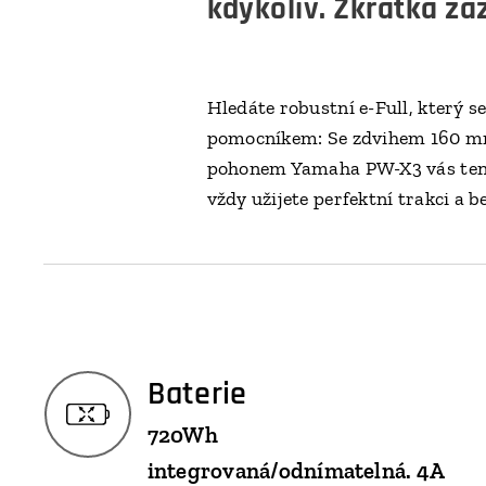
kdykoliv. Zkrátka zá
Hledáte robustní e-Full, který
pomocníkem: Se zdvihem 160 mm
pohonem Yamaha PW-X3 vás tento 
vždy užijete perfektní trakci a 
Baterie
720Wh
integrovaná/odnímatelná. 4A