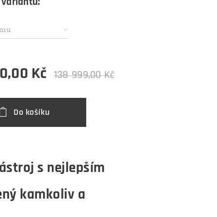
 variantu:
ámu
0,00
Kč
138 999,00
Kč
Do košíku
stroj s nejlepším
ený kamkoliv a