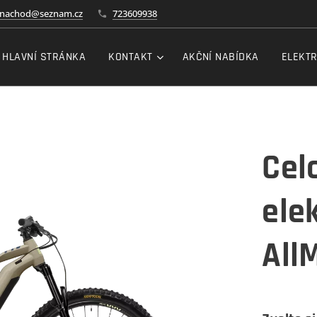
a-nachod@seznam.cz
723609938
HLAVNÍ STRÁNKA
KONTAKT
AKČNÍ NABÍDKA
ELEKT
Cel
ele
AllM