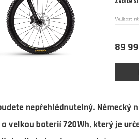
Zvolte si
Velikost r
89 99
budete nepřehlédnutelný. Německý ná
 velkou baterií 720Wh, který je urč