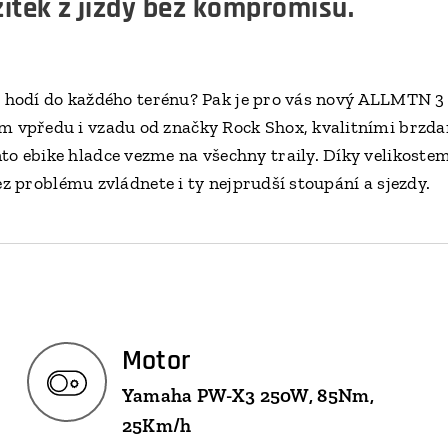
žitek z jízdy bez kompromisů.
 se hodí do každého terénu? Pak je pro vás nový ALLMTN
 vpředu i vzadu od značky Rock Shox, kvalitními brz
ebike hladce vezme na všechny traily. Díky velikostem k
bez problému zvládnete i ty nejprudší stoupání a sjezdy.
Motor
Yamaha PW-X3 250W, 85Nm,
25Km/h