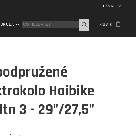
CZK
KČ
ROKOLA
KOŠÍK
oodpružené
ktrokolo Haibike
tn 3 - 29"/27,5"