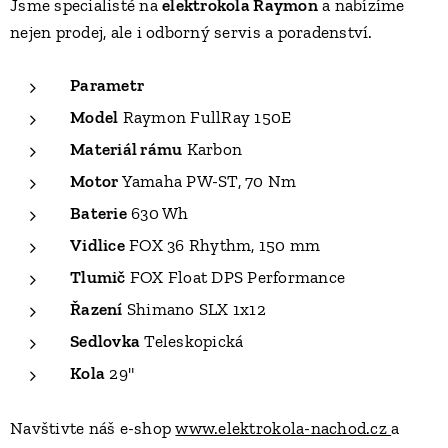
Jsme specialisté na
elektrokola Raymon
a nabízíme
nejen prodej, ale i odborný servis a poradenství.
Parametr
Model
Raymon FullRay 150E
Materiál rámu
Karbon
Motor
Yamaha PW-ST, 70 Nm
Baterie
630 Wh
Vidlice
FOX 36 Rhythm, 150 mm
Tlumič
FOX Float DPS Performance
Řazení
Shimano SLX 1x12
Sedlovka
Teleskopická
Kola
29"
Navštivte náš e-shop
www.elektrokola-nachod.cz
a