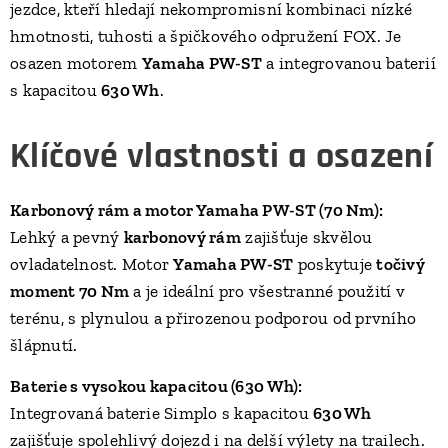
jezdce, kteří hledají nekompromisní kombinaci nízké
hmotnosti, tuhosti a špičkového odpružení FOX. Je
osazen motorem
Yamaha PW-ST
a integrovanou baterií
s kapacitou
630 Wh
.
Klíčové vlastnosti a osazení
Karbonový rám a motor Yamaha PW-ST (70 Nm):
Lehký a pevný
karbonový rám
zajišťuje skvělou
ovladatelnost. Motor
Yamaha PW-ST
poskytuje
točivý
moment 70 Nm
a je ideální pro všestranné použití v
terénu, s plynulou a přirozenou podporou od prvního
šlápnutí.
Baterie s vysokou kapacitou (630 Wh):
Integrovaná baterie Simplo s kapacitou
630 Wh
zajišťuje spolehlivý dojezd i na delší výlety na trailech.