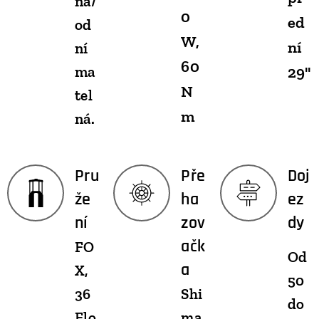
ná/
0
ed
od
W,
ní
ní
60
ma
29"
N
tel
m
ná.
Pru
Pře
Doj
že
ha
ez
ní
zov
dy
ačk
FO
Od
a
X,
50
36
Shi
do
Flo
ma