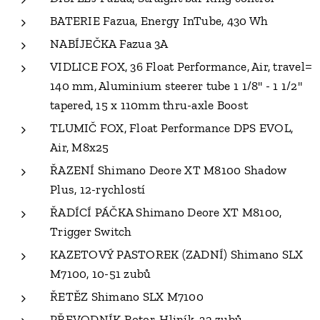
BATERIE Fazua, Energy InTube, 430 Wh
NABÍJEČKA Fazua 3A
VIDLICE FOX, 36 Float Performance, Air, travel=
140 mm, Aluminium steerer tube 1 1/8" - 1 1/2"
tapered, 15 x 110mm thru-axle Boost
TLUMIČ FOX, Float Performance DPS EVOL,
Air, M8x25
ŘAZENÍ Shimano Deore XT M8100 Shadow
Plus, 12-rychlostí
ŘADÍCÍ PÁČKA Shimano Deore XT M8100,
Trigger Switch
KAZETOVÝ PASTOREK (ZADNÍ) Shimano SLX
M7100, 10-51 zubů
ŘETĚZ Shimano SLX M7100
PŘEVODNÍK Rotor, Hliník, 32 zubů