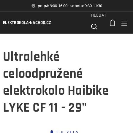
po-pá: 9:00-16:00 - sobota: 9:30-11:30
HLEDAT
ELEKTROKOLA-NACHOD.CZ
Ultralehké
celoodpružené
elektrokolo Haibike
LYKE CF 11 - 29"