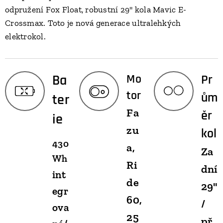
odpružení Fox Float, robustní 29" kola Mavic E-
Crossmax. Toto je nová generace ultralehkých
elektrokol.
Ba
Mo
Pr
tor
ům
ter
Fa
ěr
ie
zu
kol
430
a,
Za
Wh
Ri
dní
int
de
29"
egr
60,
/
ova
25
př