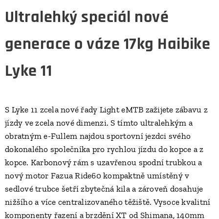
Ultralehký speciál nové
generace o váze 17kg Haibike
Lyke 11
S Lyke 11 zcela nové řady Light eMTB zažijete zábavu z
jízdy ve zcela nové dimenzi. S tímto ultralehkým a
obratným e-Fullem najdou sportovní jezdci svého
dokonalého společníka pro rychlou jízdu do kopce a z
kopce. Karbonový rám s uzavřenou spodní trubkou a
nový motor Fazua Ride60 kompaktně umístěný v
sedlové trubce šetří zbytečná kila a zároveň dosahuje
nižšího a více centralizovaného těžiště. Vysoce kvalitní
komponenty řazení a brzdění XT od Shimana, 140mm