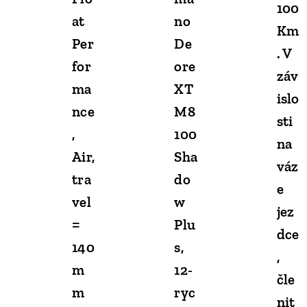
100
at
no
Km
Per
De
. V
for
ore
záv
ma
XT
islo
nce
M8
sti
,
100
na
Air,
Sha
váz
tra
do
e
vel
w
jez
=
Plu
dce
140
s,
,
m
12-
čle
m
ryc
nit