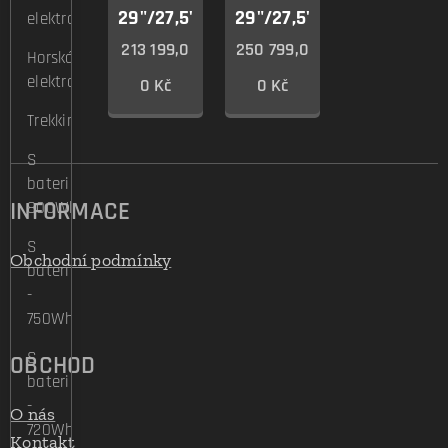
29"/27,5"
29"/27,5"
elektrokola
213 199,0
250 799,0
Horská
elektrokola
0
Kč
0
Kč
Trekking/Cross
S
baterií
INFORMACE
800Wh
S
Obchodní podmínky
baterií
-
750Wh
S
OBCHOD
baterií
-
O nás
720Wh
Kontakt