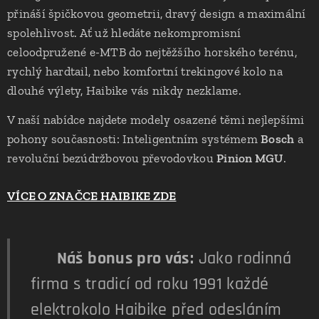
přináší špičkovou geometrii, dravý design a maximální
spolehlivost. Ať už hledáte nekompromisní
celoodpružené e-MTB do nejtěžšího horského terénu,
rychlý hardtail, nebo komfortní trekingové kolo na
dlouhé výlety, Haibike vás nikdy nezklame.
V naší nabídce najdete modely osazené těmi nejlepšími
pohony současnosti: Inteligentním systémem
Bosch
a
revoluční bezúdržbovou převodovkou
Pinion MGU
.
VÍCE O ZNAČCE HAIBIKE ZDE
🛠️
Náš bonus pro vás:
Jako rodinná
firma s tradicí od roku 1991 každé
elektrokolo Haibike před odesláním