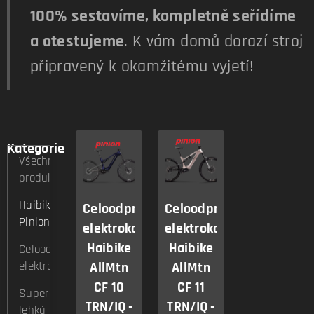
100% sestavíme, kompletně seřídíme
a otestujeme
. K vám domů dorazí stroj
připravený k okamžitému vyjetí!
Kategorie
Všechny
produkty
Haibike
Celoodpružené
Celoodpružené
Pinion
elektrokolo
elektrokolo
Haibike
Haibike
Celoodpružená
elektrokola
AllMtn
AllMtn
CF 10
CF 11
Super
TRN/IQ -
TRN/IQ -
lehká