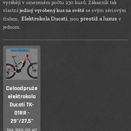
vyrábějí v omezeném počtu 230 kusů. Zákazník tak
vlastní
jediný vyrobený kus na světě
se svým sériovým
Elektrokola Ducati
prestiž a luxus
číslem.
, jsou
v
jednom.
Celoodpružené
elektrokolo
Ducati TK-
01RR -
29"/27,5"
194 990,00
Kč